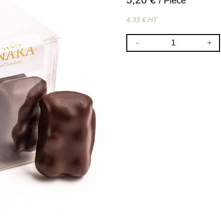
/ Pièce
4,33 € HT
-
+