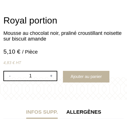
Royal portion
Mousse au chocolat noir, praliné croustillant noisette
sur biscuit amande
5,10 €
/ Pièce
4,83 € HT
-
+
Ajouter au panier
INFOS SUPP.
ALLERGÈNES